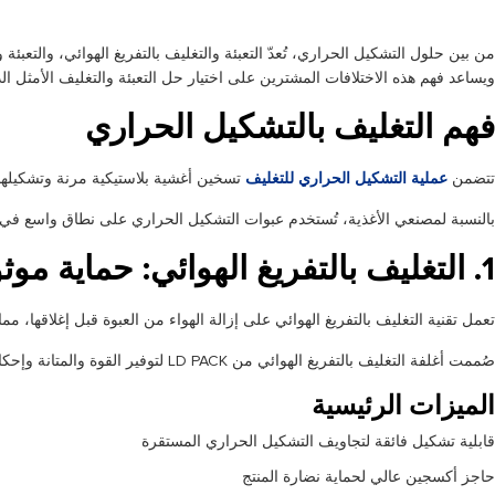
ويساعد فهم هذه الاختلافات المشترين على اختيار حل التعبئة والتغليف الأمثل ال
فهم التغليف بالتشكيل الحراري
تتضمن
عملية التشكيل الحراري للتغليف
تسخين أغشية بلاستيكية مرنة وتشكيلها في
بالنسبة لمصنعي الأغذية، تُستخدم عبوات التشكيل الحراري على نطاق واسع في تع
1. التغليف بالتفريغ الهوائي: حماية موثوقة لإطالة مدة الصلاحية
تعمل تقنية التغليف بالتفريغ الهوائي على إزالة الهواء من العبوة قبل إغلاقها، 
صُممت أغلفة التغليف بالتفريغ الهوائي من LD PACK لتوفير القوة والمتانة وإحكام الإغلاق التام تحت ضغط التفريغ. كما أنها تتميز بمقاومة عالية للثقب، وهو أمر بالغ الأهمية خاصةً للحوم الطازجة واللحوم المصنعة ذات الحواف الحادة.
الميزات الرئيسية
قابلية تشكيل فائقة لتجاويف التشكيل الحراري المستقرة
حاجز أكسجين عالي لحماية نضارة المنتج