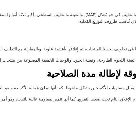
من بين حلول التشكيل الحراري، تُعدّ التعبئة والتغليف بالتفريغ الهوائي، والتعبئة وا
ذي يُناسب ظروف التوزيع الفعلية.
 تجاويف لحفظ المنتجات، ثم إغلاقها بأغشية علوية. وبالمقارنة مع التغليف الصلب
بئة اللحوم الطازجة، وتعبئة الجبن، والوجبات الخفيفة المصنوعة من منتجات الأ
مما يقلل مستويات الأكسجين بشكل ملحوظ. كما أنها تبطئ عملية الأكسدة ونمو المي