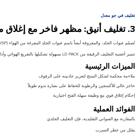
تغليف في جو معدل
3. تغليف أنيق: مظهر فاخر مع إغلاق محكم
تُصمّم عبوات الجلد، والمعروفة أيضاً باسم عبوات الجلد المفرغة من الهواء (VSP)، بحيث تُحيط الطبقة العلوية بالمنتج بإحكام، وتُغلّفه مباشرةً على صينية صلبة أو شبه صلبة. تُضفي هذه العبوات مظهراً فاخراً يُشبه الجلد الثاني، مما يُحسّن من عرض المنتج.
تتميز أغشية التغليف الرقيقة من LD PACK بسهولة تشكيلها بالتفريغ الهوائي وأدائها القوي في منع تسرب الأكسجين. ويمكن استخدامها مع صواني البولي إيثيلين أو البولي بروبيلين أو البولي إيثيلين تيريفثالات، وهي متوفرة بنوعين: عازلة وغير عازلة.
الميزات الرئيسية
ملاءمة محكمة لشكل المنتج لتعزيز جاذبيته على الرفوف
حاجز عالي للأكسجين والرطوبة للحفاظ على نضارة تدوم طويلاً
إحكام إغلاق قوي مع وظيفة سهلة الفتح اختيارية
الفوائد العملية
بالمقارنة مع الصواني التقليدية، فإن التغليف الجلدي:
يقلل من خطر التسرب