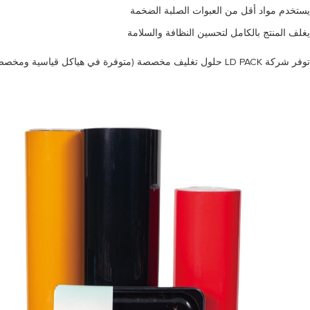
يستخدم مواد أقل من العبوات الصلبة الضخمة
يغلف المنتج بالكامل لتحسين النظافة والسلامة
توفر شركة LD PACK حلول تغليف مخصصة (متوفرة في هياكل قياسية ومخصصة)، بما في ذلك هياكل Mono PE و Mono PP القابلة لإعادة التدوير، مما يدعم كلاً من العلامات التجارية المتميزة وأهداف الاستدامة.