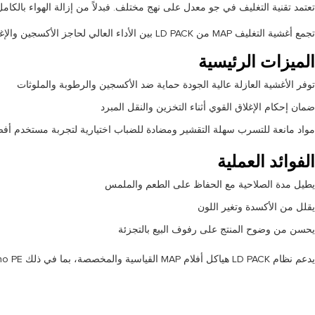
تعتمد تقنية التغليف في جو معدل على نهج مختلف. فبدلاً من إزالة الهواء بالكا
تجمع أغشية التغليف MAP من LD PACK بين الأداء العالي لحاجز الأكسجين والإغلاق القوي، مما يضمن بقاء تركيبة الغاز مستقرة طوال فترة الصلاحية.
الميزات الرئيسية
توفر الأغشية العازلة عالية الجودة حماية ضد الأكسجين والرطوبة والملوثات
ضمان إحكام الإغلاق القوي أثناء التخزين والنقل المبرد
مواد مانعة للتسرب سهلة التقشير ومضادة للضباب اختيارية لتجربة مستخدم أف
الفوائد العملية
يطيل مدة الصلاحية مع الحفاظ على الطعم والملمس
يقلل من الأكسدة وتغير اللون
يحسن من وضوح المنتج على رفوف البيع بالتجزئة
يدعم نظام LD PACK هياكل أفلام MAP القياسية والمخصصة، بما في ذلك Mono PE و Mono PP و Mono PET، مما يسمح للعلامات التجارية بتحقيق التوازن بين الأداء وقابلية التشغيل الآلي وإمكانية إعادة التدوير.