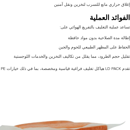
إغلاق حراري مانع للتسرب لتخزين ونقل آمنين
الفوائد العملية
تساعد عملية التغليف بالتفريغ الهوائي على:
إطالة مدة الصلاحية بدون مواد حافظة
الحفاظ على المظهر الطبيعي للحوم والجبن
تقليل حجم الطرود، مما يقلل من تكاليف التخزين والخدمات اللوجستية
تقدم LD PACK هياكل تغليف فراغية قياسية ومخصصة، بما في ذلك خيارات Mono PE و Mono PP القابلة لإعادة التدوير، مما يساعد العلامات التجارية على تحقيق أهداف الاستدامة دون التضحية بالأداء.