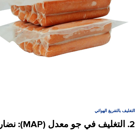
التغليف بالتفريغ الهوائي
2. التغليف في جو معدل (MAP): نضارة مضبوطة مع مرونة