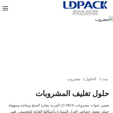
مشروب
بيت
الحلول
مشروب
حلول تغليف المشروبات
تضمن عبوات مشروبات LD PACK المرنة نضارة المنتج ومتانته وسهولة
حمله. بفضل خصائص العزل الممتازة وأشكالها القابلة للتخصيص، فهي