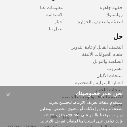
حقيبة جاهزة
معلومات عنا
رولستوك
الاستدامة
التعبئة والتغليف بالحرارة
أخبار
اتصل بنا
حل
التغليف القابل لإعادة التدوير
طعام الحيوانات الأليفة
الصلصة والتوابل
مشروب
منتجات الألبان
العناية المنزلية والشخصية
منتجات اللحوم
نحن نقدر خصوصيتك
×
الأطعمة الجافة والوجبات الخفيفة
نستخدم ملفات تعريف الارتباط لتحسين تجربة
مخبز
تصفحك، وتقديم إعلانات أو محتوى مخصص، وتحليل
زيارات موقعنا. بالنقر على &quot;موافق&quot;،
فإنك توافق على استخدامنا لملفات تعريف الارتباط.