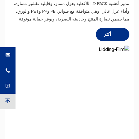
تتميز أغشية LD PACK للأغطية بعزل ممتاز، وقابلية تقشير ممتازة،
وأداء عزل عالي. وهي متوافقة مع صواني PE وPP وPET والورق،
مما يضمن نضارة المنتج وجاذبيته البصرية، ويوفر حماية موثوقة
لتغليف الطعام.
أكثر