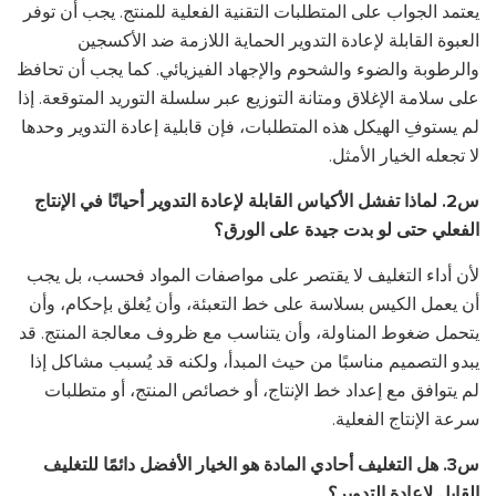
يعتمد الجواب على المتطلبات التقنية الفعلية للمنتج. يجب أن توفر
العبوة القابلة لإعادة التدوير الحماية اللازمة ضد الأكسجين
والرطوبة والضوء والشحوم والإجهاد الفيزيائي. كما يجب أن تحافظ
على سلامة الإغلاق ومتانة التوزيع عبر سلسلة التوريد المتوقعة. إذا
لم يستوفِ الهيكل هذه المتطلبات، فإن قابلية إعادة التدوير وحدها
لا تجعله الخيار الأمثل.
س2. لماذا تفشل الأكياس القابلة لإعادة التدوير أحيانًا في الإنتاج
الفعلي حتى لو بدت جيدة على الورق؟
لأن أداء التغليف لا يقتصر على مواصفات المواد فحسب، بل يجب
أن يعمل الكيس بسلاسة على خط التعبئة، وأن يُغلق بإحكام، وأن
يتحمل ضغوط المناولة، وأن يتناسب مع ظروف معالجة المنتج. قد
يبدو التصميم مناسبًا من حيث المبدأ، ولكنه قد يُسبب مشاكل إذا
لم يتوافق مع إعداد خط الإنتاج، أو خصائص المنتج، أو متطلبات
سرعة الإنتاج الفعلية.
س3. هل التغليف أحادي المادة هو الخيار الأفضل دائمًا للتغليف
القابل لإعادة التدوير؟