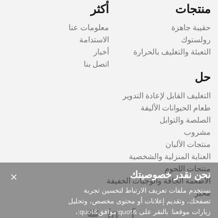
منتجات
أكثر
حقيبة جاهزة
معلومات عنا
رولستوك
الاستدامة
التعبئة والتغليف بالحرارة
أخبار
اتصل بنا
حل
التغليف القابل لإعادة التدوير
طعام الحيوانات الأليفة
الصلصة والتوابل
مشروب
منتجات الألبان
العناية المنزلية والشخصية
منتجات اللحوم
نحن نقدر خصوصيتك
×
الأطعمة الجافة والوجبات الخفيفة
نستخدم ملفات تعريف الارتباط لتحسين تجربة
مخبز
تصفحك، وتقديم إعلانات أو محتوى مخصص، وتحليل
زيارات موقعنا. بالنقر على &quot;موافق&quot;،