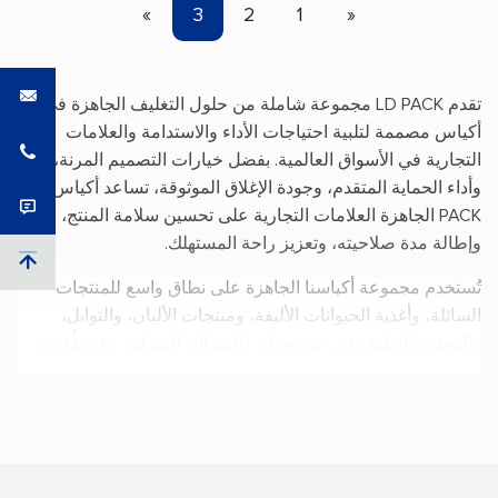
»
3
2
1
«
تقدم LD PACK مجموعة شاملة من حلول التغليف الجاهزة في
أكياس مصممة لتلبية احتياجات الأداء والاستدامة والعلامات
التجارية في الأسواق العالمية. بفضل خيارات التصميم المرنة،
وأداء الحماية المتقدم، وجودة الإغلاق الموثوقة، تساعد أكياس LD
PACK الجاهزة العلامات التجارية على تحسين سلامة المنتج،
وإطالة مدة صلاحيته، وتعزيز راحة المستهلك.
تُستخدم مجموعة أكياسنا الجاهزة على نطاق واسع للمنتجات
السائلة، وأغذية الحيوانات الأليفة، ومنتجات الألبان، والتوابل،
والتعبئة والتغليف في جو معدل، والسوائل المنزلية. وقد طُوّرت
هذه الأكياس وفقًا لإرشادات CEFLEX الخاصة بالمواد الأحادية،
والعديد منها قابل لإعادة التدوير ضمن نفايات البولي إيثيلين أو
البولي بروبيلين، مما يدعم أهداف عملائنا في مجال الاستدامة
وخفض انبعاثات الكربون.